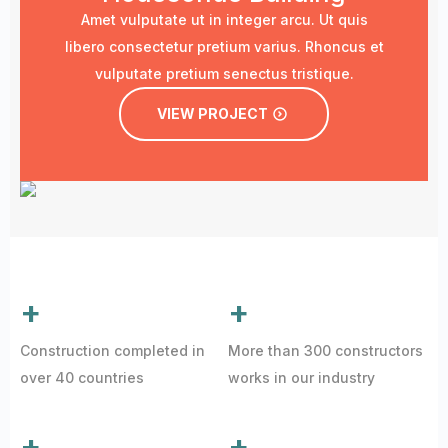
Amet vulputate ut in integer arcu. Ut quis
libero consectetur pretium varius. Rhoncus et
vulputate pretium senectus tristique.
VIEW PROJECT
+
+
Construction completed in
More than 300 constructors
over 40 countries
works in our industry
+
+